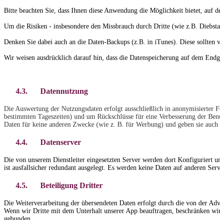
Bitte beachten Sie, dass Ihnen diese Anwendung die Möglichkeit bietet, auf 
Um die Risiken - insbesondere den Missbrauch durch Dritte (wie z.B. Diebst
Denken Sie dabei auch an die Daten-Backups (z.B. in iTunes). Diese sollten v
Wir weisen ausdrücklich darauf hin, dass die Datenspeicherung auf dem End
4.3.
Datennutzung
Die Auswertung der Nutzungsdaten erfolgt ausschließlich in anonymisierter Fo
bestimmten Tageszeiten) und um Rückschlüsse für eine Verbesserung der Benu
Daten für keine anderen Zwecke (wie z. B. für Werbung) und geben sie auch n
4.4.
Datenserver
Die von unserem Dienstleiter eingesetzten Server werden dort Konfiguriert un
ist ausfallsicher redundant ausgelegt. Es werden keine Daten auf anderen Ser
4.5.
Beteiligung Dritter
Die Weiterverarbeitung der übersendeten Daten erfolgt durch die von der Advi
Wenn wir Dritte mit dem Unterhalt unserer App beauftragen, beschränken wir
gebunden.